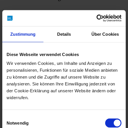
Aufgaben arbeitsmedizinischer Dienste
Arbeitsmedizinische Dienste übernehmen eine
Zustimmung
Details
Über Cookies
Vielzahl von Aufgaben, die darauf abzielen, die
Gesundheit und Sicherheit der Beschäftigten
Diese Webseite verwendet Cookies
am Arbeitsplatz zu gewährleisten und zu
Wir verwenden Cookies, um Inhalte und Anzeigen zu
fördern. Die zentralen Aufgaben umfassen:
personalisieren, Funktionen für soziale Medien anbieten
zu können und die Zugriffe auf unsere Website zu
analysieren. Sie können Ihre Einwilligung jederzeit von
Beurteilung der Arbeitsbedingungen:
Sie
der Cookie-Erklärung auf unserer Website ändern oder
analysieren die Arbeitsumgebung,
widerrufen.
identifizieren potenzielle Gefahrenquellen
und entwickeln gezielte Maßnahmen zur
Einwilligungsauswahl
Verbesserung von Sicherheit und
Notwendig