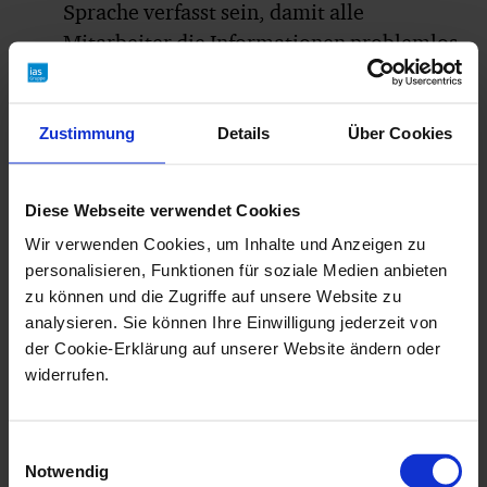
Sprache verfasst sein, damit alle
Mitarbeiter die Informationen problemlos
verstehen können. Dabei ist es wichtig, die
Sichtweise der Beschäftigten zu
berücksichtigen.
Zustimmung
Details
Über Cookies
Sichtbarkeit
gewährleisten:
Betriebsanweisungen
Diese Webseite verwendet Cookies
sollten an geeigneten Stellen im Betrieb
Wir verwenden Cookies, um Inhalte und Anzeigen zu
ausgelegt oder ausgehängt werden, damit
personalisieren, Funktionen für soziale Medien anbieten
Mitarbeiter jederzeit darauf zugreifen
zu können und die Zugriffe auf unsere Website zu
analysieren. Sie können Ihre Einwilligung jederzeit von
können.
der Cookie-Erklärung auf unserer Website ändern oder
Einheitliche Gestaltung:
Eine konsistente
widerrufen.
Gestaltung, wie beispielsweise die
Verwendung von Farben (Blau für
Einwilligungsauswahl
Maschinen, Orange für
Gefahrstoffe
und
Notwendig