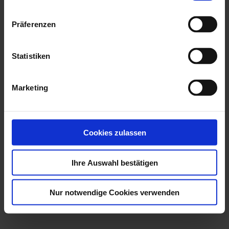
Grün für persönliche Schutzausrüstung),
erleichtert die schnelle Erfassung der
Präferenzen
Informationen.
Verwendung von Piktogrammen und
Statistiken
Bildern:
Grafische Darstellungen sind
häufig klarer und schneller verständlich als
Marketing
Text.
Regelmäßige Überprüfung und
Aktualisierung:
Obwohl
Cookies zulassen
Betriebsanweisungen grundsätzlich
unbegrenzt gültig sind, ist es essenziell, sie
Ihre Auswahl bestätigen
bei Änderungen, etwa bei neuen
Maschinen oder der Einführung neuer
Nur notwendige Cookies verwenden
Gefahrstoffe, umgehend anzupassen.