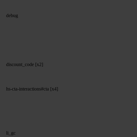
debug
discount_code [x2]
hs-cta-interactions#cta [x4]
li_gc