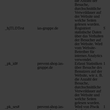
die Anzahl der
Besuche,
durchschnittliche
Verweildauer auf
der Website und
welche Seiten
gelesen wurden.
_hjTLDTest
ias-gruppe.de
Registriert
Sit
statistische Daten
über das Verhalten
der Besucher auf
der Website. Wird
vom Website-
Betreiber für
internes Analytics
verwendet.
_pk_id#
prevent-shop.ias-
Erfasst Statistiken
1 Ja
gruppe.de
über Besuche des
Benutzers auf der
Website, wie z. B.
die Anzahl der
Besuche,
durchschnittliche
Verweildauer auf
der Website und
welche Seiten
gelesen wurden.
_pk_ses#
prevent-shop.ias-
Wird von Piwik
1 T