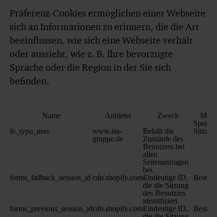
Präferenz-Cookies ermöglichen einer Webseite
sich an Informationen zu erinnern, die die Art
beeinflussen, wie sich eine Webseite verhält
oder aussieht, wie z. B. Ihre bevorzugte
Sprache oder die Region in der Sie sich
befinden.
Name
Anbieter
Zweck
Maxi
Speiche
fe_typo_user
www.ias-
Behält die
Sitzung
gruppe.de
Zustände des
Benutzers bei
allen
Seitenanfragen
bei.
forms_fallback_session_id
cdn.shopify.com
Eindeutige ID,
Beständ
die die Sitzung
des Benutzers
identifiziert.
forms_previous_session_id
cdn.shopify.com
Eindeutige ID,
Beständ
die die Sitzung