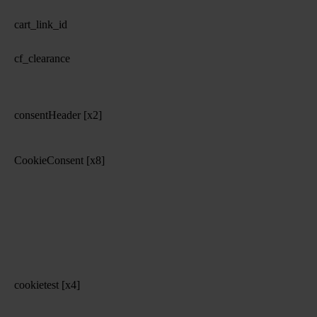
cart_link_id
cf_clearance
consentHeader [x2]
CookieConsent [x8]
cookietest [x4]