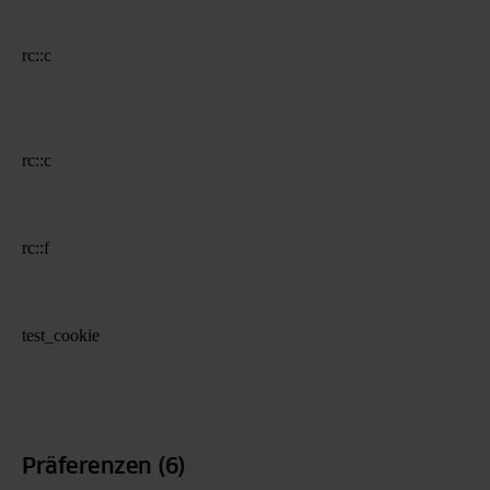
rc::c
rc::c
rc::f
test_cookie
Präferenzen (6)