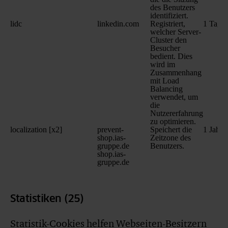
des Benutzers
identifiziert.
lidc
linkedin.com
Registriert,
1 Tag
welcher Server-
Cluster den
Besucher
bedient. Dies
wird im
Zusammenhang
mit Load
Balancing
verwendet, um
die
Nutzererfahrung
zu optimieren.
localization [x2]
prevent-
Speichert die
1 Jahr
shop.ias-
Zeitzone des
gruppe.de
Benutzers.
shop.ias-
gruppe.de
Statistiken (25)
Statistik-Cookies helfen Webseiten-Besitzern