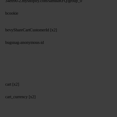
34eb90-2.myshopify.com/samitaRFQ/group_0
bcookie
bevyShareCartCustomerId [x2]
bugsnag-anonymous-id
cart [x2]
cart_currency [x2]