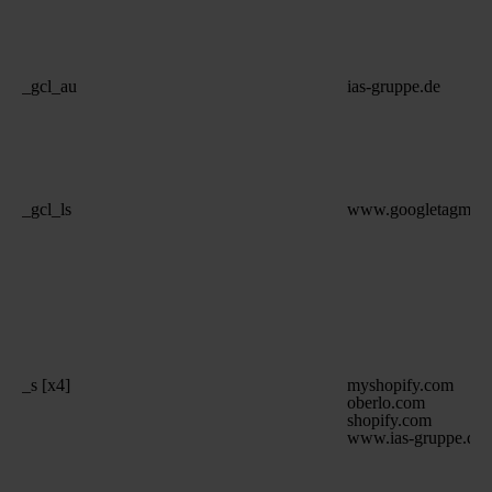
_gcl_au
ias-gruppe.de
_gcl_ls
www.googletagmana
_s [x4]
myshopify.com
oberlo.com
shopify.com
www.ias-gruppe.de