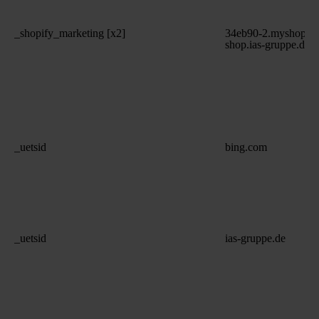
_shopify_marketing [x2]
34eb90-2.myshopify
shop.ias-gruppe.de
_uetsid
bing.com
_uetsid
ias-gruppe.de