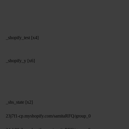
_shopify_test [x4]
_shopify_y [x6]
_shs_state [x2]
23j7f1-cp.myshopify.com/samitaRFQ/group_0