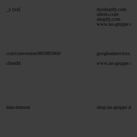
_y [x4]
myshopify.com
oberlo.com
shopify.com
www.ias-gruppe.de
ccm/conversion/985985969/
googleadservices.c
clientId
www.ias-gruppe.de
data-timeout
shop.ias-gruppe.de