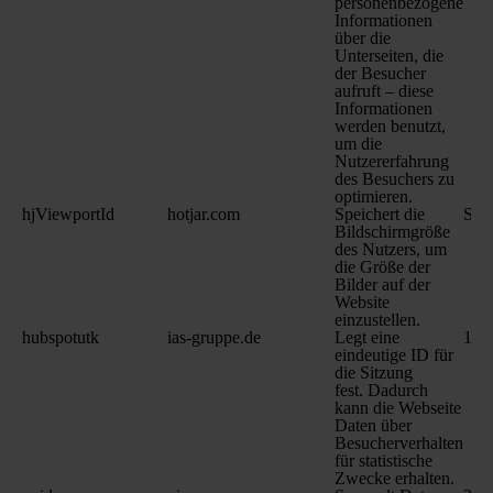
personenbezogene
Informationen
über die
Unterseiten, die
der Besucher
aufruft – diese
Informationen
werden benutzt,
um die
Nutzererfahrung
des Besuchers zu
optimieren.
hjViewportId
hotjar.com
Speichert die
Sit
Bildschirmgröße
des Nutzers, um
die Größe der
Bilder auf der
Website
einzustellen.
hubspotutk
ias-gruppe.de
Legt eine
180
eindeutige ID für
die Sitzung
fest. Dadurch
kann die Webseite
Daten über
Besucherverhalten
für statistische
Zwecke erhalten.