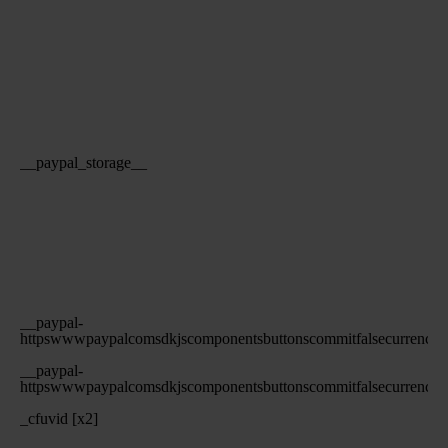
__paypal_storage__
__paypal-
httpswwwpaypalcomsdkjscomponentsbuttonscommitfalsecurr
__paypal-
httpswwwpaypalcomsdkjscomponentsbuttonscommitfalsecurr
_cfuvid [x2]