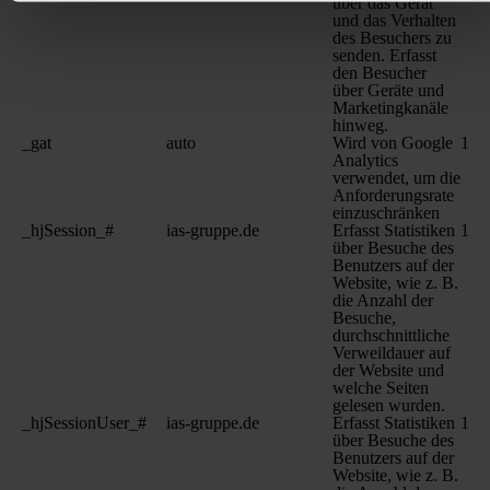
über das Gerät
und das Verhalten
des Besuchers zu
senden. Erfasst
den Besucher
über Geräte und
Marketingkanäle
hinweg.
_gat
auto
Wird von Google
1 T
Analytics
verwendet, um die
Anforderungsrate
einzuschränken
_hjSession_#
ias-gruppe.de
Erfasst Statistiken
1 T
über Besuche des
Benutzers auf der
Website, wie z. B.
die Anzahl der
Besuche,
durchschnittliche
Verweildauer auf
der Website und
welche Seiten
gelesen wurden.
_hjSessionUser_#
ias-gruppe.de
Erfasst Statistiken
1 Ja
über Besuche des
Benutzers auf der
Website, wie z. B.