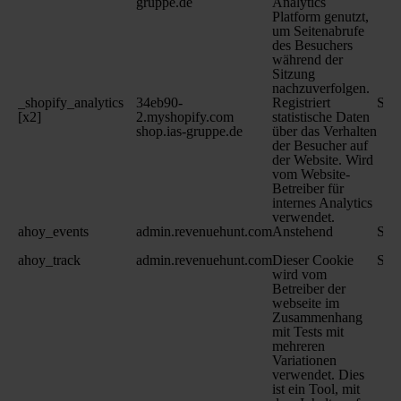
gruppe.de
Analytics
Platform genutzt,
um Seitenabrufe
des Besuchers
während der
Sitzung
nachzuverfolgen.
_shopify_analytics
34eb90-
Registriert
Sit
[x2]
2.myshopify.com
statistische Daten
shop.ias-gruppe.de
über das Verhalten
der Besucher auf
der Website. Wird
vom Website-
Betreiber für
internes Analytics
verwendet.
ahoy_events
admin.revenuehunt.com
Anstehend
Sit
ahoy_track
admin.revenuehunt.com
Dieser Cookie
Sit
wird vom
Betreiber der
webseite im
Zusammenhang
mit Tests mit
mehreren
Variationen
verwendet. Dies
ist ein Tool, mit