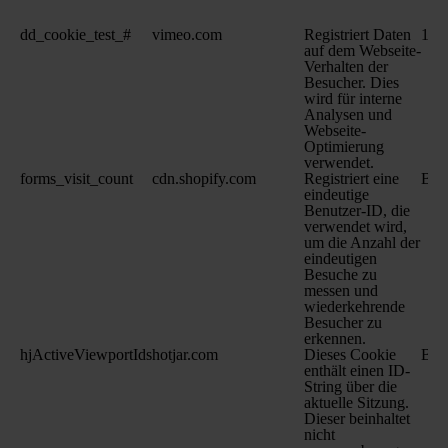
dd_cookie_test_#
vimeo.com
Registriert Daten
1 T
auf dem Webseite-
Verhalten der
Besucher. Dies
wird für interne
Analysen und
Webseite-
Optimierung
verwendet.
forms_visit_count
cdn.shopify.com
Registriert eine
Bes
eindeutige
Benutzer-ID, die
verwendet wird,
um die Anzahl der
eindeutigen
Besuche zu
messen und
wiederkehrende
Besucher zu
erkennen.
hjActiveViewportIds
hotjar.com
Dieses Cookie
Bes
enthält einen ID-
String über die
aktuelle Sitzung.
Dieser beinhaltet
nicht