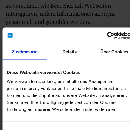
zu verstehen, wie Besucher mit Webseiten
interagieren, indem Informationen anonym
gesammelt und gemeldet werden.
Name
Anbieter
Zweck
M
Spe
Zustimmung
Details
Über Cookies
__hssc
ias-gruppe.de
Gibt an, ob die
1 T
Cookie-Daten im
Browser des
Besuchers
aktualisiert
Diese Webseite verwendet Cookies
werden müssen.
__hssrc
ias-gruppe.de
Wird verwendet,
Sit
Wir verwenden Cookies, um Inhalte und Anzeigen zu
um den Browser
personalisieren, Funktionen für soziale Medien anbieten zu
des Besuchers bei
Rückkehr auf der
können und die Zugriffe auf unsere Website zu analysieren.
Website zu
Sie können Ihre Einwilligung jederzeit von der Cookie-
erkennen.
__hstc
ias-gruppe.de
Legt eine
180
Erklärung auf unserer Website ändern oder widerrufen.
eindeutige ID für
die Sitzung
fest. Dadurch
kann die Webseite
Einwilligungsauswahl