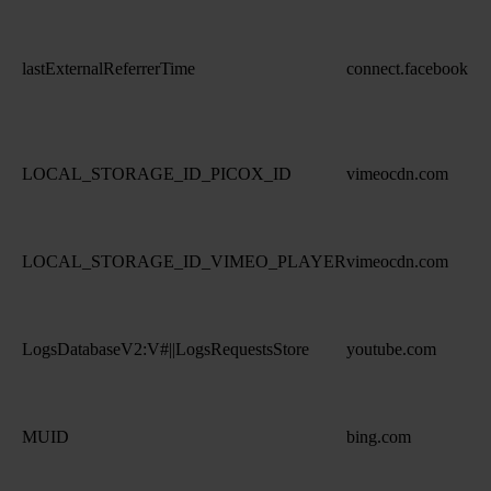
lastExternalReferrerTime
connect.facebook.ne
LOCAL_STORAGE_ID_PICOX_ID
vimeocdn.com
LOCAL_STORAGE_ID_VIMEO_PLAYER
vimeocdn.com
LogsDatabaseV2:V#||LogsRequestsStore
youtube.com
MUID
bing.com