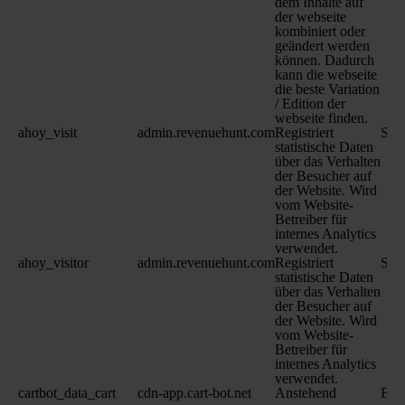
dem Inhalte auf
der webseite
kombiniert oder
geändert werden
können. Dadurch
kann die webseite
die beste Variation
/ Edition der
webseite finden.
ahoy_visit
admin.revenuehunt.com
Registriert
Sit
statistische Daten
über das Verhalten
der Besucher auf
der Website. Wird
vom Website-
Betreiber für
internes Analytics
verwendet.
ahoy_visitor
admin.revenuehunt.com
Registriert
Sit
statistische Daten
über das Verhalten
der Besucher auf
der Website. Wird
vom Website-
Betreiber für
internes Analytics
verwendet.
cartbot_data_cart
cdn-app.cart-bot.net
Anstehend
Bes