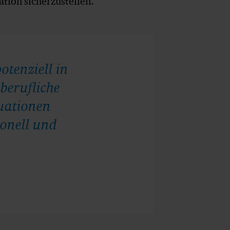
tion sicherzustellen.
otenziell in
berufliche
uationen
ionell und