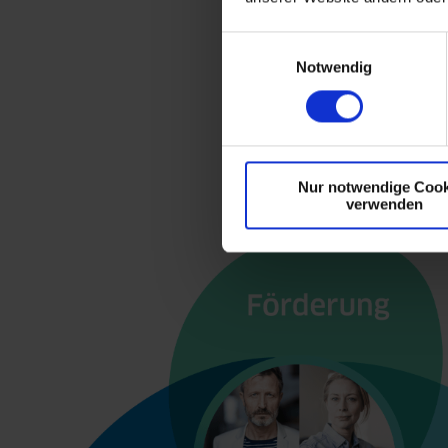
In Fällen 
Einwilligungsauswahl
Notwendig
medizinis
Eingliede
wesentlic
Leistungsf
Nur notwendige Cook
verwenden