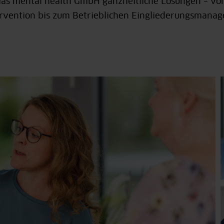
 ias mental health GmbH ganzheitliche Lösungen – vo
ervention bis zum Betrieblichen Eingliederungsmana