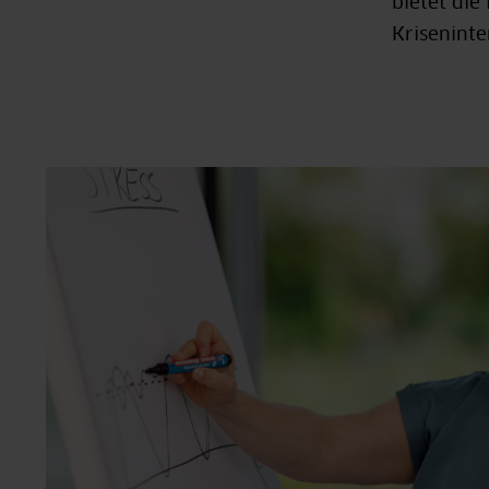
bietet die
Krisenint