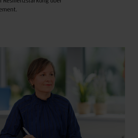
n Resilienzstärkung über
gement.