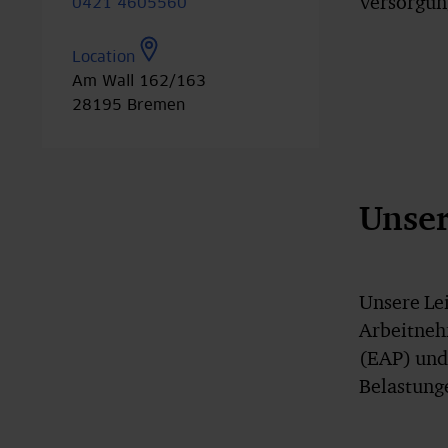
Versorgung
0421 4605560
Location
Am Wall 162/163
28195
Bremen
Unser
Unsere Le
Arbeitneh
(EAP) und 
Belastung