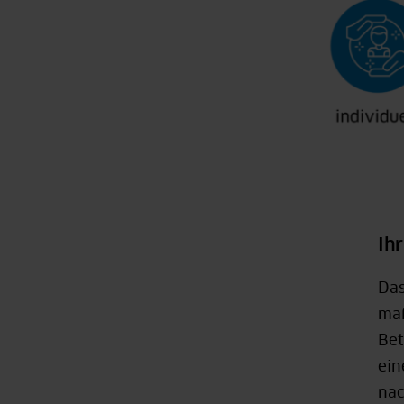
Ih
Das
maß
Bet
ein
nac