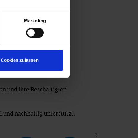
derungen. Das ias-
Marketing
nsbedarf abgestimmt sind
t:innen
Cookies zulassen
klungen anpasst
en und ihre Beschäftigten
l und nachhaltig unterstützt.