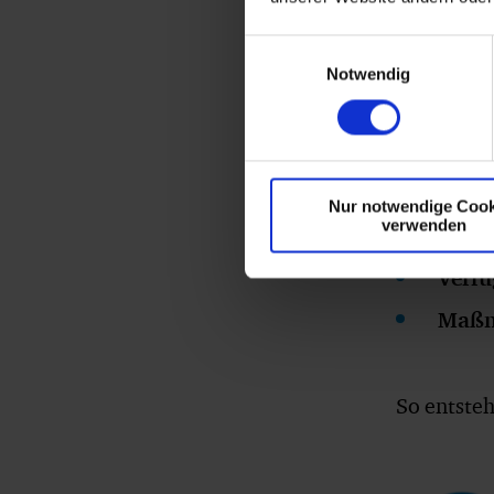
Jedes Unt
Einwilligungsauswahl
Betreuung
Notwendig
Indiv
Fachü
Nur notwendige Cook
verwenden
Zeit
Verfü
Maßn
So entsteh