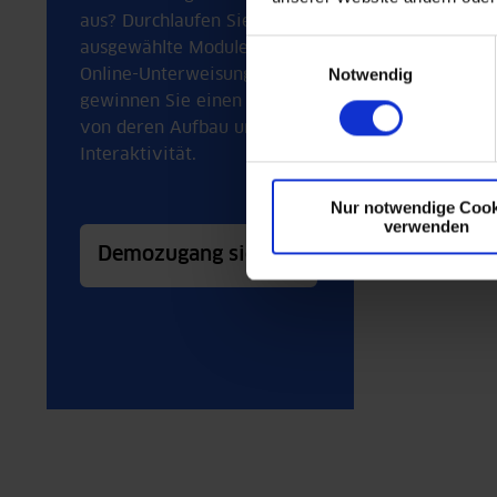
Organ
aus? Durchlaufen Sie
Einwilligungsauswahl
ausgewählte Module unserer
Ausbi
Notwendig
Online-Unterweisungen und
psych
gewinnen Sie einen Eindruck
quali
von deren Aufbau und
Interaktivität.
Onlin
Unter
Nur notwendige Cook
verwenden
durch
Demozugang sichern