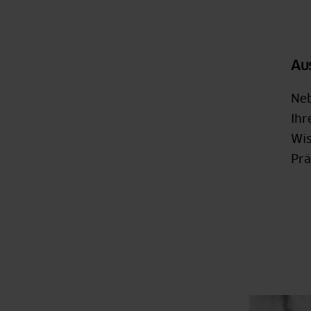
Au
Neb
Ihr
Wis
Prä