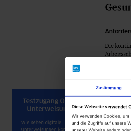
Gesun
Anforder
Die kontin
Arbeitssch
bilden ei
die Sicher
Zustimmung
Onli
effek
Testzugang Online-
Diese Webseite verwendet 
Gesun
Unterweisungen
Wir verwenden Cookies, um I
Ausbi
Wie sehen digitale
und die Zugriffe auf unsere W
erhal
Unterweisungen konkret
unserer Website ändern oder