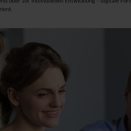
end oder zur individuellen Entwicklung – digitale For
zient.