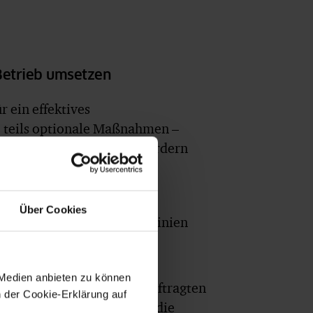
Betrieb umsetzen
r ein effektives
e, teils optionale Maßnahmen –
beitsschutzlösungen
und fördern
Über Cookies
mitteln Sicherheitsrichtlinien
chutz, Sicherheit und
 Medien anbieten zu können
ldung von Sicherheitsbeauftragten
n der Cookie-Erklärung auf
chtlichen Grundlagen und die