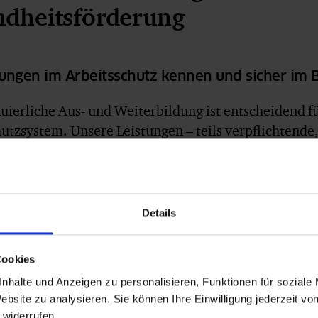
dheitsförderung
ungen im Arbeitsschutz kennen und sicher im 
uierliche Aus- und Weiterbildung ist entscheidend fü
utzsystem. Unsere Leistungen – teils verpflichtend
nen wesentlichen Bestandteil moderner,
digitaler Ar
heit in Ihrem Betrieb.
Details
ne-Unterweisung:
Unsere Online-Unterweisungen ver
tiv und gesetzeskonform zu Themen rund um Arbeitss
Cookies
dheitsförderung.
nhalte und Anzeigen zu personalisieren, Funktionen für soziale
ldung von Sicherheitsbeauftragten:
Mit der Ausbi
ebsite zu analysieren. Sie können Ihre Einwilligung jederzeit vo
ten Teilnehmende umfangreiches Wissen über die re
 widerrufen.