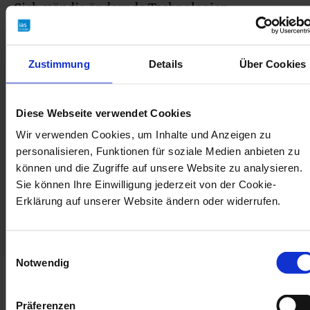
Sich ständig ändernde Technologien,
Vorschriften und Gefährdungen, erfordern ein
stets aktuelles Expertenwissen. Wir
Zustimmung
Details
Über Cookies
garantieren es Ihnen. Profitieren Sie von
effizienten und maßgeschneiderten
Lösungskonzepten, zentralen
Diese Webseite verwendet Cookies
Ansprechpartnern und interdisziplinärer
Wir verwenden Cookies, um Inhalte und Anzeigen zu
Kompetenz der ias.
personalisieren, Funktionen für soziale Medien anbieten zu
können und die Zugriffe auf unsere Website zu analysieren.
Sie können Ihre Einwilligung jederzeit von der Cookie-
Erklärung auf unserer Website ändern oder widerrufen.
Einwilligungsauswahl
Notwendig
Präferenzen