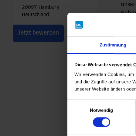
unser
20097 Hamburg
Rahme
Deutschland
Du un
Durch
Jetzt bewerben
der B
Zustimmung
Du fü
Außen
Diese Webseite verwendet 
Zudem
Wir verwenden Cookies, um I
und K
und die Zugriffe auf unsere W
Leist
unserer Website ändern oder
Einwilligungsauswahl
Notwendig
Deine Pe
Setze