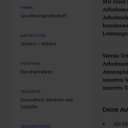
Mit rund 
Arbeitswe
FIRMA:
ias Aktiengesellschaft
Arbeitne
bundeswei
Leistung
ANSTELLUNG:
Teilzeit / Vollzeit
Werde Tei
Arbeitsze
POSITION:
Atmosphär
Berufserfahren
unseren S
unseres T
TÄTIGKEIT:
Gesundheit, Medizin und
Soziales
Deine A
Als M
TÄTIGKEITSORT: