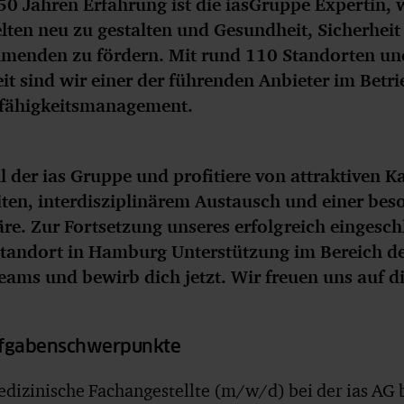
50 Jahren Erfahrung ist die ias
Gruppe Expertin, 
lten neu zu gestalten
und
Gesundheit, Sicherhei
hmenden zu fördern. Mit rund 110 Standorten un
t sind wir einer der führenden Anbieter im Betr
sfähigkeitsmanagement
.
l der ias Gruppe und profitiere von attraktiven K
iten, interdisziplinärem Austausch und einer be
e. Zur Fortsetzung unseres erfolgreich eingesc
tandort in Hamburg Unterstützung im Bereich de
eams und bewirb dich jetzt. Wir freuen uns auf d
ufgabenschwerpunkte
edizinische Fachangestellte (m/w/d) bei der ias AG b