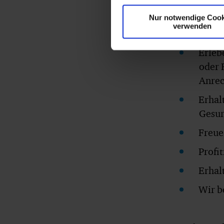
gute 
Nur notwendige Cook
Werde
verwenden
von K
Erleb
oder 
Anrec
Erhal
Gesun
Freue
Profi
Erhal
Wir b