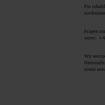
Für inhalt
medizinis
Fragen zu
unter: +4
Wir werts
Nationali
sowie sexu