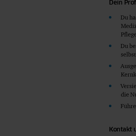
Dein Prof
Du ha
Mediz
Pfleg
Du be
selbs
Ausge
Kern
Versi
die N
Führe
Kontakt