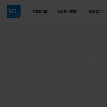
Direkt zum Inhalt
Über ias
Leistungen
Magazin
Karriereportal
Bewerbungsformular
MFA / Medizinis
Fachangestellte /
Gesundheits- un
Krankenpflegeri
ab sofort in Voll- oder Teilzeit (mind. 80%), unb