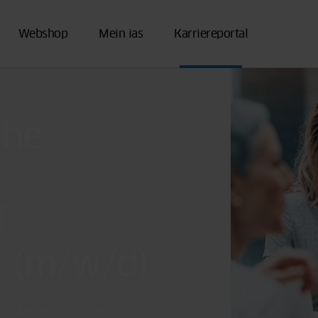
Webshop
Mein ias
Karriereportal
che
d
n (m/w/d)
efristet am Standort