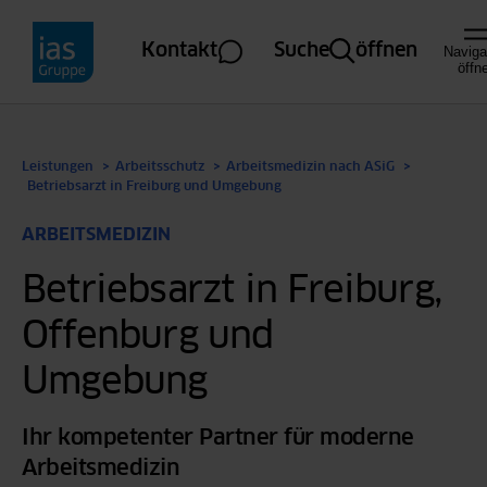
Direkt zum Inhalt
Kontakt
Suche
öffnen
Naviga
öffn
Leistungen
Arbeitsschutz
Arbeitsmedizin nach ASiG
Betriebsarzt in Freiburg und Umgebung
ARBEITSMEDIZIN
Betriebsarzt in Freiburg,
Offenburg und
Arbeitsmedizin nach ASiG
Umgebung
Arbeitssicherheit nach ASiG
Ihr kompetenter Partner für moderne
Arbeitsmedizin