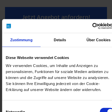
Jetzt Angebot anfordern!
Fragen Sie Ihre arbeitsmedizinische Betreuung
kostenfrei und unverbindlich an.
Zustimmung
Details
Über Cookies
Diese Webseite verwendet Cookies
Anfrageformular ausfüllen
Wir verwenden Cookies, um Inhalte und Anzeigen zu
personalisieren, Funktionen für soziale Medien anbieten zu
können und die Zugriffe auf unsere Website zu analysieren.
Sie können Ihre Einwilligung jederzeit von der Cookie-
FAQ zum Betriebsarzt
Erklärung auf unserer Website ändern oder widerrufen.
Was darf ein Betriebsarzt alles
Einwilligungsauswahl
Notwendig