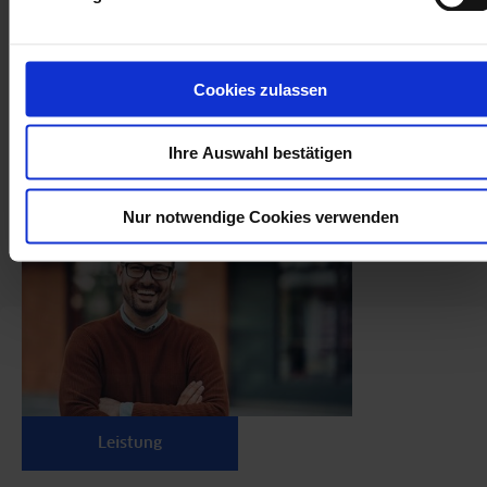
Share with
Share with
Share
Share with
Share
Cookies zulassen
Facebook
Twitter
with Xing
LinkedIn
with
email
Ihre Auswahl bestätigen
Nur notwendige Cookies verwenden
Leistung