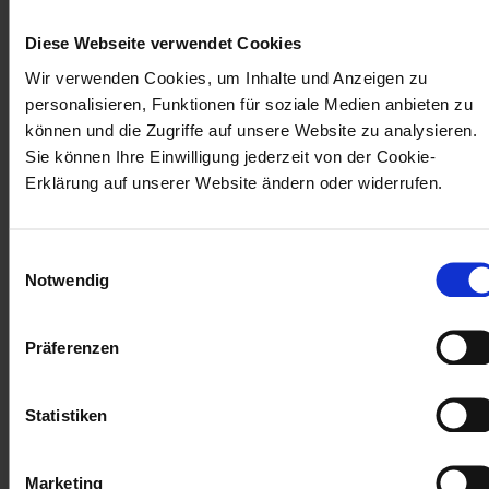
19-Verlauf. Demnach hatten COVID-19-
Diese Webseite verwendet Cookies
Patienten mit Parodontitis ein höheres
Wir verwenden Cookies, um Inhalte und Anzeigen zu
Risiko für die Aufnahme auf einer
personalisieren, Funktionen für soziale Medien anbieten zu
Intensivstation und die Notwendigkeit
können und die Zugriffe auf unsere Website zu analysieren.
einer unterstützten Beatmung als
Sie können Ihre Einwilligung jederzeit von der Cookie-
parodontal gesunde COVID-19-Patienten.
Erklärung auf unserer Website ändern oder widerrufen.
Damit unterstreicht diese Studie die
Bedeutung der parodontalen Gesundheit
Einwilligungsauswahl
hinsichtlich der Prävention und Verlaufs
Notwendig
von Infektionen.
Präferenzen
Statistiken
Diesen Artikel teilen
Marketing