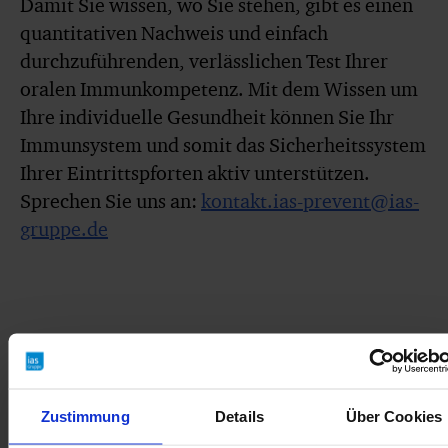
Damit Sie wissen, wo Sie stehen, gibt es einen
quantitativen Nachweis und einfach
durchzuführenden, verlässlichen Test Ihrer
oralen Immunkompetenz. Mit dem Wissen um
Ihre individuelle Gesundheit können Sie Ihr
Immunsystem und somit das Sicherheitssystem
Ihrer Eintrittspforten aktiv unterstützen.
Sprechen Sie uns an:
kontakt.ias-prevent@ias-
gruppe.de
Parodontitis und Corona:
Ergebnisse
einer
Studie
zeigten einen Zusammenhang
zwischen dem Vorliegen einer
Zustimmung
Details
Über Cookies
Parodontitis und einem schweren COVID-