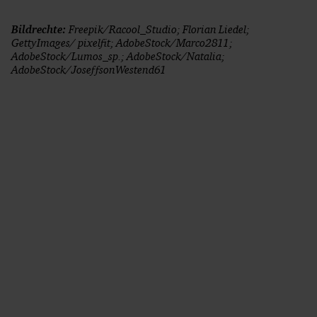
Bildrechte:
Freepik/Racool_Studio; Florian Liedel;
GettyImages/ pixelfit; AdobeStock/Marco2811;
AdobeStock/Lumos_sp.; AdobeStock/Natalia;
AdobeStock/JoseffsonWestend61