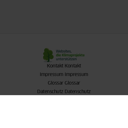
Kontakt
Kontakt
Impressum
Impressum
Glossar
Glossar
Datenschutz
Datenschutz
Compliance
Compliance
open xing
open linkedIn
open youtube