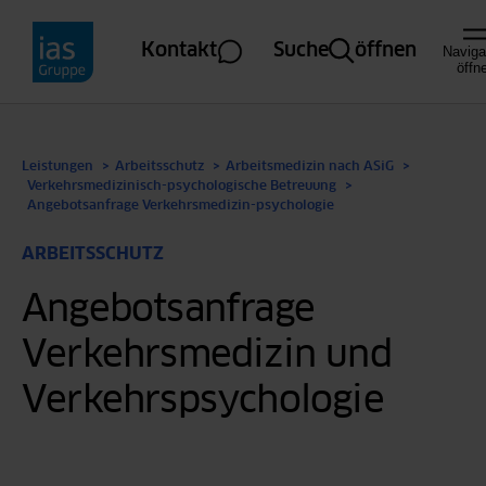
Direkt zum Inhalt
Kontakt
Suche
öffnen
Naviga
öffn
Leistungen
Arbeitsschutz
Arbeitsmedizin nach ASiG
Verkehrsmedizinisch-psychologische Betreuung
Angebotsanfrage Verkehrsmedizin-psychologie
ARBEITSSCHUTZ
Angebotsanfrage
Verkehrsmedizin und
Arbeitsmedizin nach ASiG
Verkehrspsychologie
Arbeitssicherheit nach ASiG