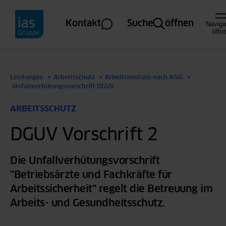
Direkt zum Inhalt
Kontakt
Suche
öffnen
Naviga
öffn
Leistungen
Arbeitsschutz
Arbeitsmedizin nach ASiG
Unfallverhütungsvorschrift DGUV
ARBEITSSCHUTZ
DGUV Vorschrift 2
Die Unfallverhütungsvorschrift
Arbeitsmedizin nach ASiG
"Betriebsärzte und Fachkräfte für
Arbeitssicherheit" regelt die Betreuung im
Arbeitssicherheit nach ASiG
Arbeits- und Gesundheitsschutz.