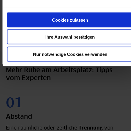
Jetzt herunterladen
Kostenfreie Checkliste Arbeitsschutz
Cookies zulassen
Prüfen Sie in wenigen Minuten, in welchen
Bereichen Sie bereits gut aufgestellt sind und wo
Ihre Auswahl bestätigen
Verbesserungsbedarf besteht.
Nur notwendige Cookies verwenden
Mehr Ruhe am Arbeitsplatz: Tipps
vom Experten
Abstand
Eine räumliche oder zeitliche
Trennung
von