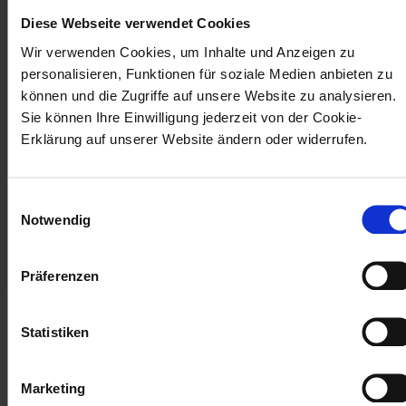
stärken, wirkt sich geeigneter Gehörschutz auf
der operativen Ebene positiv auf das
Diese Webseite verwendet Cookies
Wohlbefinden der Mitarbeitenden am
Wir verwenden Cookies, um Inhalte und Anzeigen zu
personalisieren, Funktionen für soziale Medien anbieten zu
Arbeitsplatz aus und steigert deren
können und die Zugriffe auf unsere Website zu analysieren.
Produktivität. Kein Wunder - in der Ruhe liegt
Sie können Ihre Einwilligung jederzeit von der Cookie-
schließlich bekanntermaßen die Kraft.
Erklärung auf unserer Website ändern oder widerrufen.
Einwilligungsauswahl
Notwendig
Präferenzen
Statistiken
Marketing