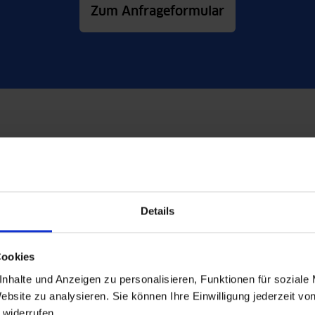
Zum Anfrageformular
in unser Service-Center für Arbeits- und Gesun
I.
Wir freuen uns, Ihre Mit
Details
Center zu empfangen. Da
und flexibler Terminvere
Cookies
Wartezeiten für Untersu
nhalte und Anzeigen zu personalisieren, Funktionen für soziale
ebsite zu analysieren. Sie können Ihre Einwilligung jederzeit vo
 widerrufen.