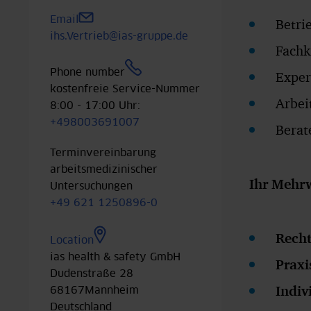
Email
Betri
ihs.Vertrieb@ias-gruppe.de
Fachk
Phone number
Exper
kostenfreie Service-Nummer
Arbei
8:00 - 17:00 Uhr:
+498003691007
Berat
Terminvereinbarung
arbeitsmedizinischer
Ihr Mehr
Untersuchungen
+49 621 1250896-0
Rech
Location
ias health & safety GmbH
Prax
Dudenstraße 28
Indiv
68167
Mannheim
Deutschland