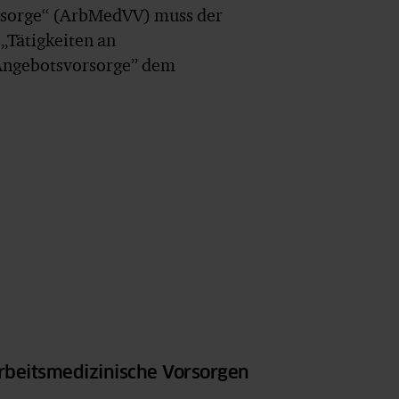
rsorge“ (ArbMedVV) muss der
„Tätigkeiten an
„Angebotsvorsorge” dem
.
arbeitsmedizinische Vorsorgen