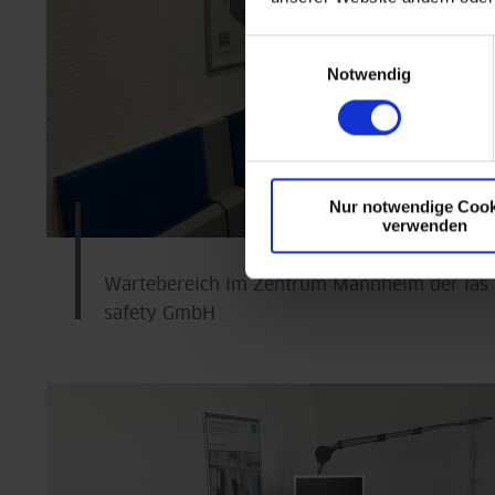
Einwilligungsauswahl
Notwendig
Nur notwendige Cook
verwenden
Wartebereich im Zentrum Mannheim der ias 
safety GmbH