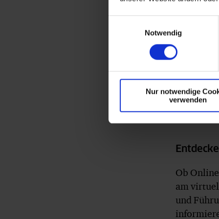
Perso
Zugri
Einwilligungsauswahl
Suppo
Notwendig
unter
Nutzu
Unte
Unter
Nur notwendige Cook
verwenden
Term
Entdecke
Ob Online
am virtue
und Führu
informiere