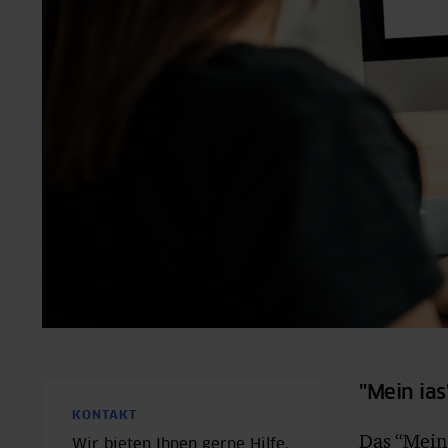
"Mein ias
KONTAKT
Das “Mein 
Wir bieten Ihnen gerne Hilfe.