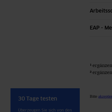
Arbeitss
EAP - Me
¹
ergänzen
²
ergänzend
Bitte
akzepti
30 Tage testen
Überzeugen Sie sich von den