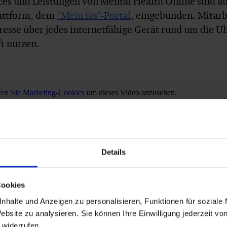
ces und Leistungen von Mental Health Online sind au
attform, dem
”Mein ias"-Portal
, eingebunden. Mitarb
esse über jedes internetfähige Gerät rund um die Uh
ft nutzen.
eren Sie Marketing-Cookies
um dieses Video anzusehen.
Details
Cookies
nhalte und Anzeigen zu personalisieren, Funktionen für soziale
ebsite zu analysieren. Sie können Ihre Einwilligung jederzeit vo
 widerrufen.