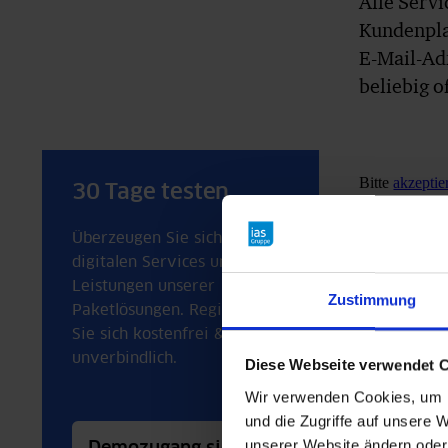
Alle Servi
Kundenpl
E-Mail-Adr
beliebig o
Bitte
akzepti
30 Tage testen
Überzeugen Sie sich von den
digitalen Services und
Leistungen unserer
Zustimmung
Paketlösungen. Registrieren
Sie sich kostenfrei &
unverbindlich.
Diese Webseite verwendet 
Wir verwenden Cookies, um I
und die Zugriffe auf unsere W
unserer Website ändern oder