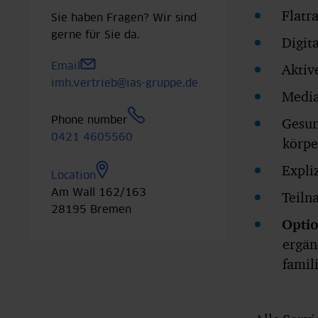
Flatr
Sie haben Fragen? Wir sind
gerne für Sie da.
Digit
Email
Aktiv
imh.vertrieb@ias-gruppe.de
Media
Phone number
Gesun
0421 4605560
körpe
Expli
Location
Am Wall 162/163
Teiln
28195
Bremen
Optio
ergän
famil