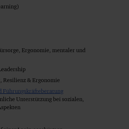
earning)
fürsorge, Ergonomie, mentaler und
 Leadership
, Resilienz & Ergonomie
d Führungskräfteberatung
liche Unterstützung bei sozialen,
Aspekten