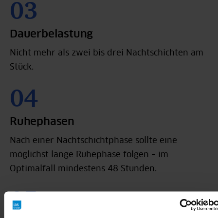
Dauerbelastung
Nicht mehr als zwei bis drei Nachtschichten am
Stück.
Ruhephasen
Nach einer Nachtschichtphase sollte eine
möglichst lange Ruhephase folgen – im
Optimalfall mindestens 48 Stunden.