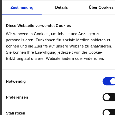
Planbarkeit
Zustimmung
Details
Über Cookies
Schichtpläne sollten möglichst vorhersagbar
sein und eingehalten werden, damit das
Diese Webseite verwendet Cookies
Privatleben planbar bleibt.
Wir verwenden Cookies, um Inhalte und Anzeigen zu
personalisieren, Funktionen für soziale Medien anbieten zu
können und die Zugriffe auf unsere Website zu analysieren.
Sie können Ihre Einwilligung jederzeit von der Cookie-
Micro-Erholung
Erklärung auf unserer Website ändern oder widerrufen.
Ausreichende, sinnvoll verteilte Ruhepausen
während dem Schichtdienst sicherstellen und
Einwilligungsauswahl
Notwendig
ergonomische Ruheräume zur Verfügung stellen.
Präferenzen
Verstetigung
Statistiken