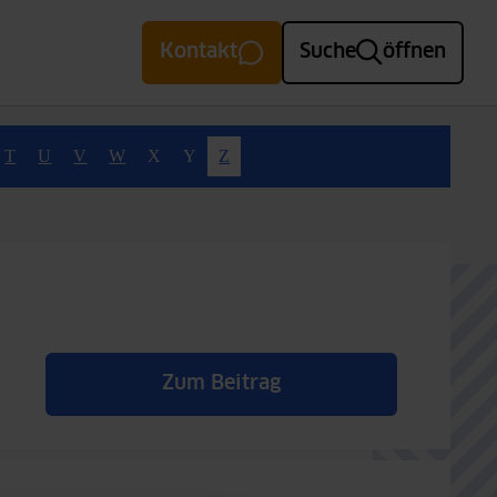
Kontakt
Suche
öffnen
T
U
V
W
X
Y
Z
Zum Beitrag