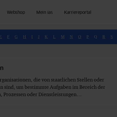
Webshop
Mein ias
Karriereportal
E
F
G
H
I
J
K
L
M
N
O
P
Q
R
S
en
anisationen, die von staatlichen Stellen oder
en sind, um bestimmte Aufgaben im Bereich der
, Prozessen oder Dienstleistungen…