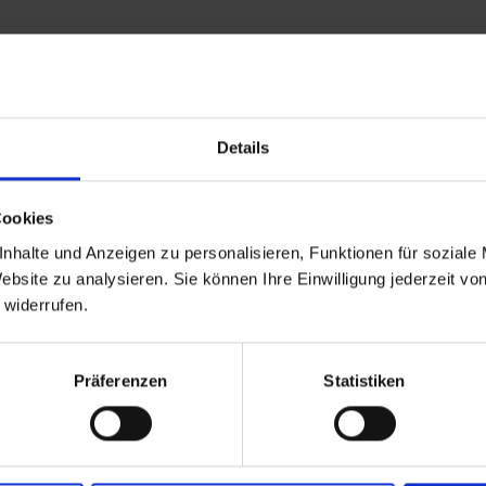
schen physikalischen, chemischen oder technischen
inen Arbeitsablauf, der dazu geeignet ist, eine
en. Solche Atmosphären entstehen,…
Details
Cookies
nhalte und Anzeigen zu personalisieren, Funktionen für soziale
ebsite zu analysieren. Sie können Ihre Einwilligung jederzeit vo
 widerrufen.
Seite drucken
Präferenzen
Statistiken