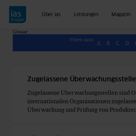
Direkt zum Inhalt
Über ias
Leistungen
Magazin
Glossar
Filtern nach:
A
B
C
D
Zugelassene Überwachungsstell
Zugelassene Überwachungsstellen sind Org
internationalen Organisationen zugelass
Überwachung und Prüfung von Produkten