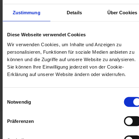
Ernsting’s family will deshalb im nächsten
Schritt die
psychische Gefährdungsbeurteilung
Zustimmung
Details
Über Cookies
einführen. „BGM und BEM greifen ineinander.
Zusammen mit gesunder Führung und vielen
Diese Webseite verwendet Cookies
kleineren Maßnahmen sind sie fester
Bestandteil unserer Unternehmenskultur“, ist
Wir verwenden Cookies, um Inhalte und Anzeigen zu
personalisieren, Funktionen für soziale Medien anbieten zu
Schillmüller überzeugt.
können und die Zugriffe auf unsere Website zu analysieren.
Sie können Ihre Einwilligung jederzeit von der Cookie-
Erklärung auf unserer Website ändern oder widerrufen.
Einwilligungsauswahl
Notwendig
Präferenzen