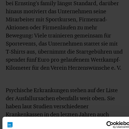
bei Ernsting’s family längst Standard, darüber
hinaus motiviert das Unternehmen seine
Mitarbeiter mit Sportkursen, Firmenrad-
Aktionen oder Firmenläufen zu mehr
Bewegung: Viele trainieren gemeinsam für
Sportevents, das Unternehmen stattet sie mit
T-Shirts aus, übernimmt die Startgebühren und
spendet fünf Euro pro gelaufenem Wettkampf-
Kilometer für den Verein Herzenswünsche e. V.
Psychische Erkrankungen stehen auf der Liste
der Ausfallursachen ebenfalls weit oben. Sie
haben laut Studien verschiedener
Krankenkassen in den letzten Jahren auch
gesamtgesellschaftlich zugenommen.