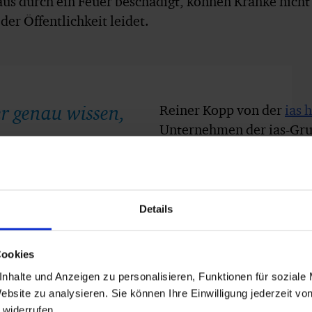
us durch ein Feuer beschädigt, können Kranke nicht
der Öffentlichkeit leidet.
r genau wissen,
Reiner Kopp von der
ias 
Unternehmen der ias-Gru
betreut das Klinikum bere
der Evakuierungsübung war
Beobachter vor Ort und b
reagiert das Pflegepersona
Details
Alarmierungssignal überal
Evakuierung der Patiente
Cookies
Bereich vollständig ger
nhalte und Anzeigen zu personalisieren, Funktionen für soziale
Pflegepersonal zur Unter
ebsite zu analysieren. Sie können Ihre Einwilligung jederzeit vo
 widerrufen.