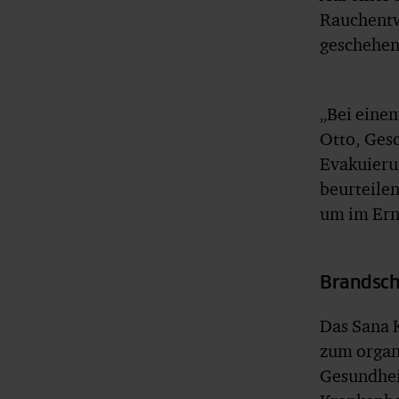
Rauchentwi
geschehen
„Bei einem
Otto, Gesc
Evakuieru
beurteilen
um im Erns
Brandsch
Das Sana 
zum organ
Gesundhei