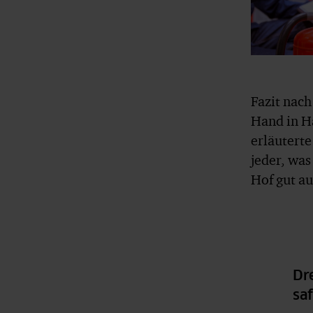
Fazit nac
Hand in H
erläuterte
jeder, was
Hof gut au
Dr
sa