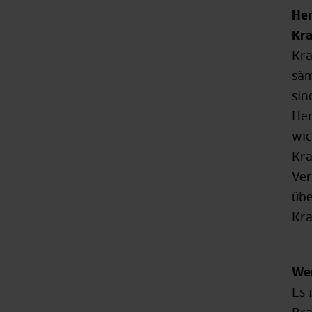
Her
Kr
Kra
säm
sin
Her
wic
Kra
Ver
übe
Kra
Wer
Es 