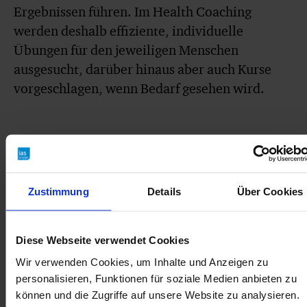
Ergebnissen führen. Im Health Coaching
werden deshalb effiziente, individuelle
Übungen für den jeweiligen Menschen
ausgesucht, darüber hinaus aber auch Kurse
vorgeschlagen, wenn Bedarf gesehen wird.
Planung als Teil der Routine
Auch Health Coach Diana Handel selbst folgt
Zustimmung
Details
Über Cookies
deshalb einem klaren Trainings- und
Ernährungsplan, den sie immer wieder
anpasst. Die Sport-Enthusiastin baut zweimal
Diese Webseite verwendet Cookies
wöchentlich ein Kraft- und zusätzlich zweimal
Wir verwenden Cookies, um Inhalte und Anzeigen zu
Ausdauertraining in ihre Wochenroutine ein.
personalisieren, Funktionen für soziale Medien anbieten zu
Vorbereitung ist bei Gesundheitsthemen ein
können und die Zugriffe auf unsere Website zu analysieren.